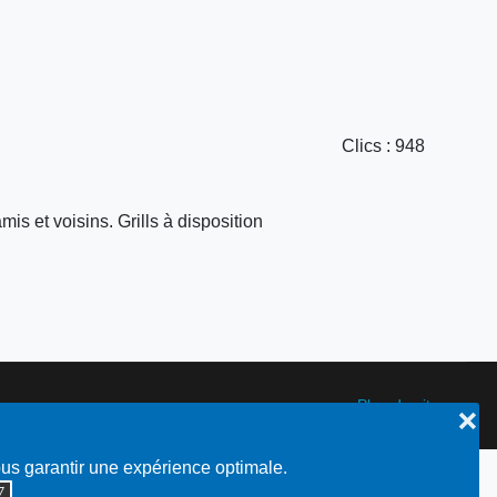
Clics
: 948
is et voisins. Grills à disposition
Plan du site
❌
ous garantir une expérience optimale.
◮