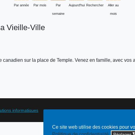
Par année
Par mois
Par
Aujourd'hui
Rechercher
Aller au
semaine
mois
 Vieille-Ville
e canadien sur la place de Temple. Venez en famille, avec vos am
lutions informatiques
Ce site web utilise des cookies pour v
Politique de confidentialité
Réglages