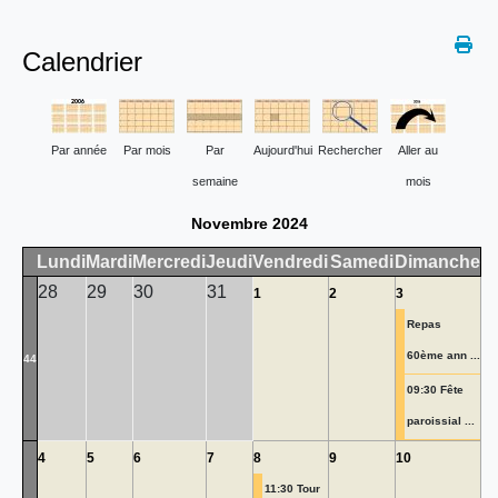
Calendrier
Par année
Par mois
Par
Aujourd'hui
Rechercher
Aller au
semaine
mois
Novembre 2024
Lundi
Mardi
Mercredi
Jeudi
Vendredi
Samedi
Dimanche
28
29
30
31
1
2
3
Repas
60ème ann ...
44
09:30 Fête
paroissial ...
4
5
6
7
8
9
10
11:30 Tour