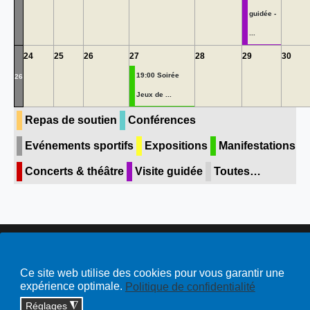
guidée -
...
24
25
26
27
28
29
30
19:00 Soirée
26
Jeux de ...
Repas de soutien
Conférences
Evénements sportifs
Expositions
Manifestations
Concerts & théâtre
Visite guidée
Toutes…
Copyright © 2026 cossonay.ch - tous droits réservés | site :
solutions informatiques
Ce site web utilise des cookies pour vous garantir une
expérience optimale.
Politique de confidentialité
Plan du site
Réglages
◮