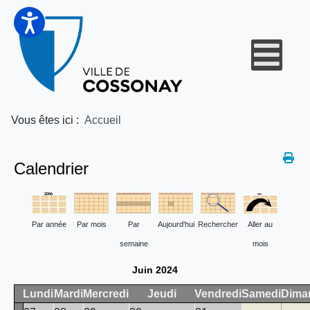
Vous êtes ici :
Accueil
Calendrier
Par année
Par mois
Par
Aujourd'hui
Rechercher
Aller au
semaine
mois
Juin 2024
Lundi
Mardi
Mercredi
Jeudi
Vendredi
Samedi
Dima