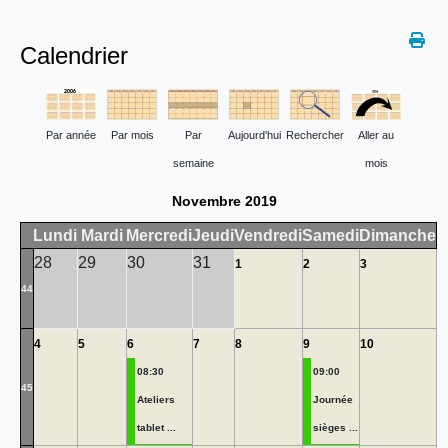
Calendrier
Par année
Par mois
Par
Aujourd'hui
Rechercher
Aller au
semaine
mois
Novembre 2019
Lundi
Mardi
Mercredi
Jeudi
Vendredi
Samedi
Dimanche
28
29
30
31
1
2
3
44
4
5
6
7
8
9
10
08:30
09:00
45
Ateliers
Journée
tablet ...
sièges ...