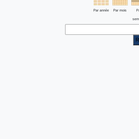
Par année
Par mois
P
sem