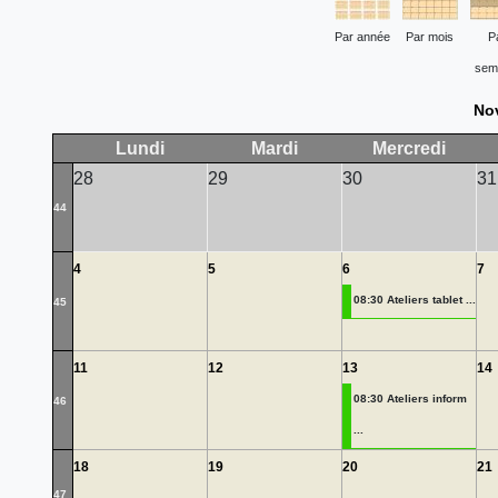
Par année
Par mois
P
sem
No
Lundi
Mardi
Mercredi
28
29
30
31
44
4
5
6
7
08:30 Ateliers tablet ...
45
11
12
13
14
08:30 Ateliers inform
46
...
18
19
20
21
47