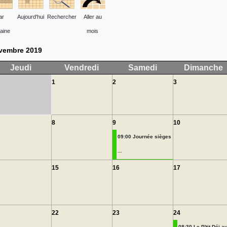
ar
Aujourd'hui
Rechercher
Aller au
aine
mois
vembre 2019
Jeudi
Vendredi
Samedi
Dimanche
1
2
3
8
9
10
09:00 Journée sièges
...
15
16
17
22
23
24
08:30 Le P'tit Déj au 