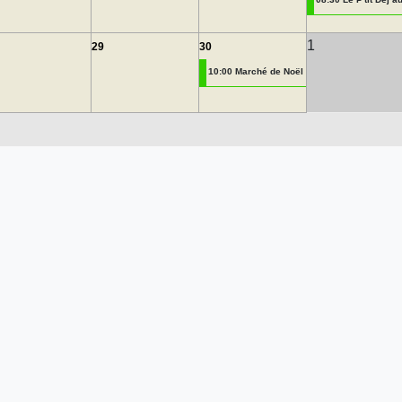
1
29
30
10:00 Marché de Noël