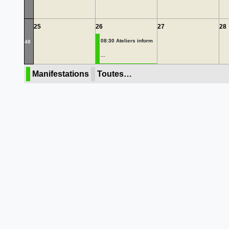
25
26
27
28
08:30 Ateliers inform
48
...
Manifestations
Toutes…