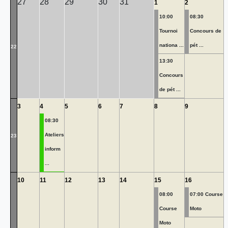
27
28
29
30
31
1
2
10:00
08:30
Tournoi
Concours de
nationa ...
pét ...
22
13:30
Concours
de pét ...
3
4
5
6
7
8
9
08:30
Ateliers
23
inform
...
10
11
12
13
14
15
16
08:00
07:00 Course
Course
Moto
Moto