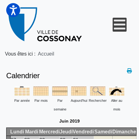
Vous êtes ici :
Accueil
Calendrier
Par année
Par mois
Par
Aujourd'hui
Rechercher
Aller au
semaine
mois
Juin 2019
Lundi
Mardi
Mercredi
Jeudi
Vendredi
Samedi
Dimanche