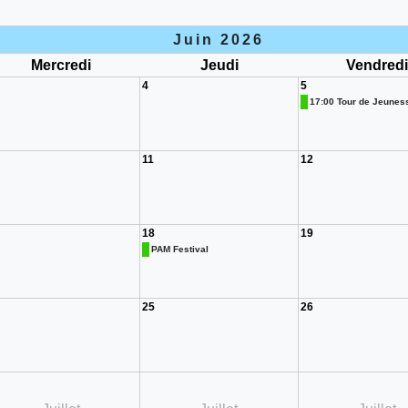
Juin 2026
Mercredi
Jeudi
Vendred
4
5
17:00 Tour de Jeuness 
11
12
18
19
PAM Festival
25
26