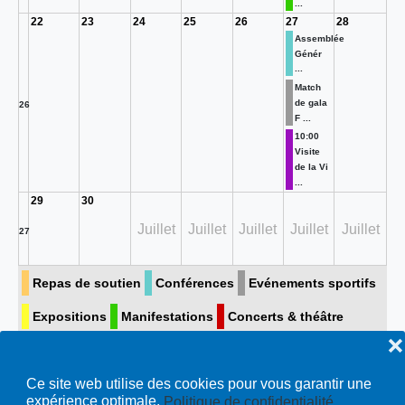
...
22
23
24
25
26
27
28
Assemblée
Génér
...
Match
de gala
26
F ...
10:00
Visite
de la Vi
...
29
30
Juillet
Juillet
Juillet
Juillet
Juillet
27
Repas de soutien
Conférences
Evénements sportifs
Expositions
Manifestations
Concerts & théâtre
❌
Visite guidée
Toutes…
Ce site web utilise des cookies pour vous garantir une
expérience optimale.
Politique de confidentialité