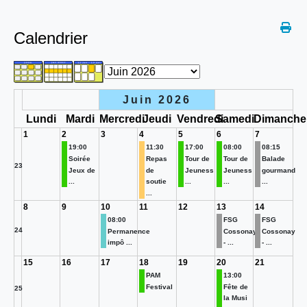
Calendrier
Juin 2026
Lundi
Mardi
Mercredi
Jeudi
Vendredi
Samedi
Dimanche
1
2
3
4
5
6
7
19:00
11:30
17:00
08:00
08:15
Soirée
Repas
Tour de
Tour de
Balade
23
Jeux de
de
Jeuness
Jeuness
gourmand
...
soutie
...
...
...
...
8
9
10
11
12
13
14
08:00
FSG
FSG
24
Permanence
Cossonay
Cossonay
impô ...
- ...
- ...
15
16
17
18
19
20
21
PAM
13:00
Festival
Fête de
25
la Musi