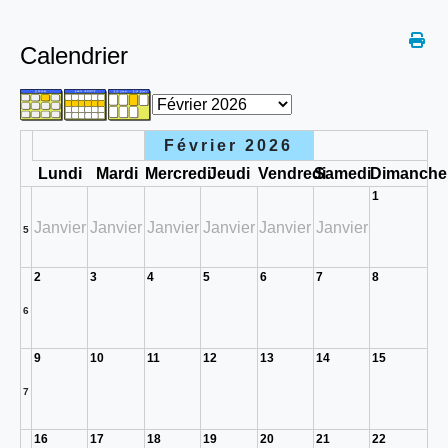
Calendrier
Février 2026
Lundi
Mardi
Mercredi
Jeudi
Vendredi
Samedi
Dimanche
1
Janvier
Janvier
Janvier
Janvier
Janvier
Janvier
5
2
3
4
5
6
7
8
6
9
10
11
12
13
14
15
7
16
17
18
19
20
21
22