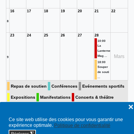
16
17
18
19
20
21
22
8
23
24
25
26
27
28
10:00
La
Lanterne
Mars
Mag ...
9
18:00
Souper
de souti
...
Repas de soutien
Conférences
Evénements sportifs
Expositions
Manifestations
Concerts & théâtre
❌
Visite guidée
Toutes…
Ce site web utilise des cookies pour vous garantir une
expérience optimale.
Politique de confidentialité
Réglages
◮