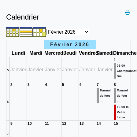
Calendrier
Février 2026
Lundi
Mardi
Mercredi
Jeudi
Vendredi
Samedi
Dimanche
1
09:00
Janvier
Janvier
Janvier
Janvier
Janvier
Janvier
5
Championnat
Sui ...
2
3
4
5
6
7
8
Tournoi
Tournoi
de foot
de foot
...
...
6
10:00 la
Petite
Lante ...
9
10
11
12
13
14
15
7