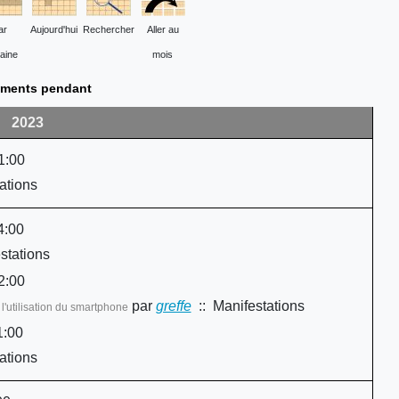
ar
Aujourd'hui
Rechercher
Aller au
aine
mois
ments pendant
2023
1:00
ations
4:00
stations
2:00
par
greffe
:: Manifestations
'utilisation du smartphone
1:00
ations