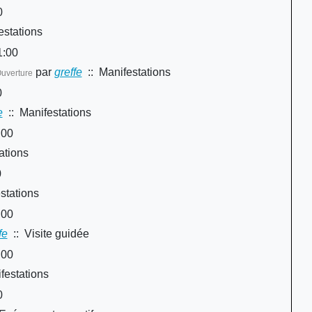
0
estations
1:00
par
greffe
:: Manifestations
Ouverture
0
e
:: Manifestations
:00
ations
0
stations
:00
fe
:: Visite guidée
:00
festations
0