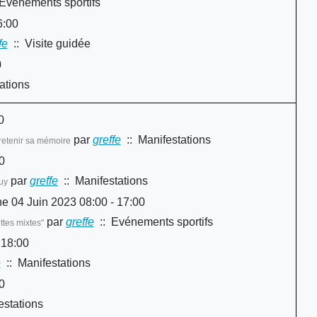
Evénements sportifs
6:00
fe
:: Visite guidée
0
ations
0
par
greffe
:: Manifestations
tretenir sa mémoire
0
par
greffe
:: Manifestations
uy
e 04 Juin 2023 08:00 - 17:00
par
greffe
:: Evénements sportifs
tes mixtes"
 18:00
e
:: Manifestations
0
estations