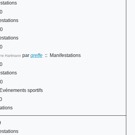
stations
30
estations
30
estations
00
par
greffe
:: Manifestations
erre Hartmann
00
stations
00
Evénements sportifs
0
ations
0
estations