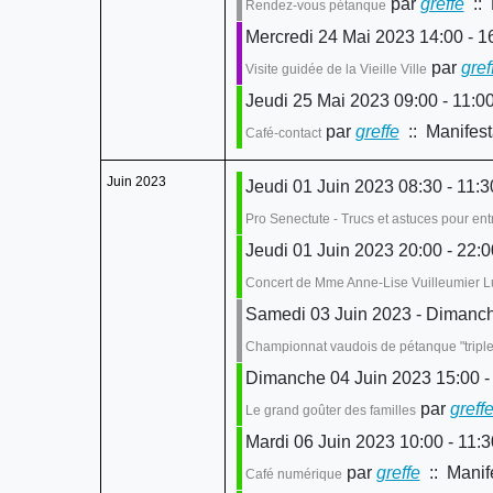
par
greffe
:: 
Rendez-vous pétanque
Mercredi 24 Mai 2023 14:00 - 1
par
gref
Visite guidée de la Vieille Ville
Jeudi 25 Mai 2023 09:00 - 11:0
par
greffe
:: Manifest
Café-contact
Juin 2023
Jeudi 01 Juin 2023 08:30 - 11:3
Pro Senectute - Trucs et astuces pour en
Jeudi 01 Juin 2023 20:00 - 22:0
Concert de Mme Anne-Lise Vuilleumier L
Samedi 03 Juin 2023 - Dimanch
Championnat vaudois de pétanque "triplet
Dimanche 04 Juin 2023 15:00 -
par
greff
Le grand goûter des familles
Mardi 06 Juin 2023 10:00 - 11:3
par
greffe
:: Manif
Café numérique