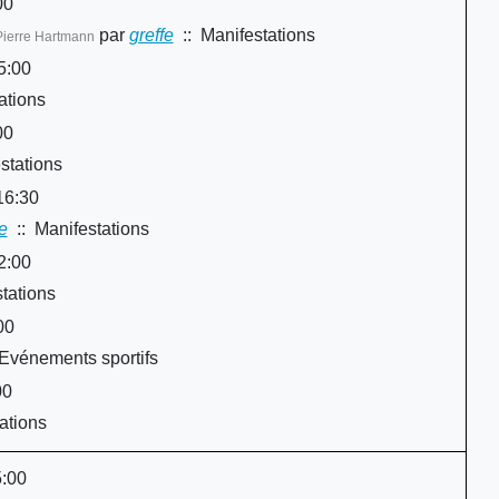
00
par
greffe
:: Manifestations
Pierre Hartmann
5:00
ations
00
stations
16:30
e
:: Manifestations
2:00
tations
00
Evénements sportifs
00
ations
5:00