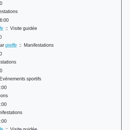
30
estations
16:00
fe
:: Visite guidée
0
ar
greffe
:: Manifestations
0
stations
00
Evénements sportifs
:00
ions
:00
ifestations
:00
fe
:: Visite guidée