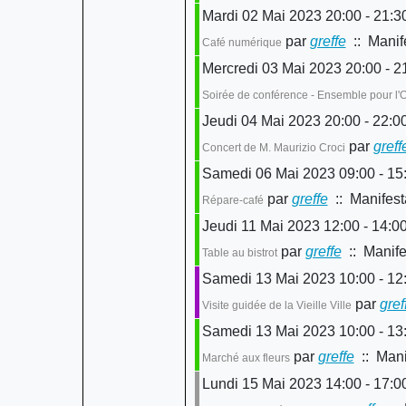
Mardi 02 Mai 2023 20:00 - 21:3
par
greffe
:: Manif
Café numérique
Mercredi 03 Mai 2023 20:00 - 2
Soirée de conférence - Ensemble pour l'
Jeudi 04 Mai 2023 20:00 - 22:0
par
greff
Concert de M. Maurizio Croci
Samedi 06 Mai 2023 09:00 - 15
par
greffe
:: Manifest
Répare-café
Jeudi 11 Mai 2023 12:00 - 14:0
par
greffe
:: Manife
Table au bistrot
Samedi 13 Mai 2023 10:00 - 12
par
gref
Visite guidée de la Vieille Ville
Samedi 13 Mai 2023 10:00 - 13
par
greffe
:: Mani
Marché aux fleurs
Lundi 15 Mai 2023 14:00 - 17:0