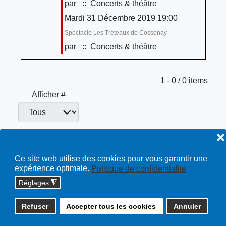
par
:: Concerts & théâtre
Mardi 31 Décembre 2019 19:00
Spectacle Les Tréteaux de Cossonay
par
:: Concerts & théâtre
Limite de la pagination
1 - 0 / 0 items
Afficher #
❌
Concerts & théâtre
Toutes…
Ce site web utilise des cookies pour vous garantir une
expérience optimale.
Politique de confidentialité
Réglages
◮
Copyright © 2026 cossonay.ch - tous droits réservés | site :
Refuser
Accepter tous les cookies
Annuler
solutions informatiques
Plan du site