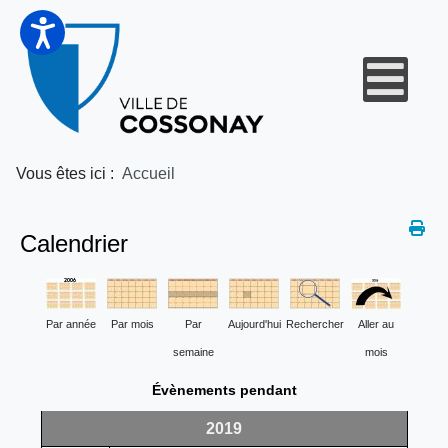
Vous êtes ici :
Accueil
Calendrier
Par année
Par mois
Par
Aujourd'hui
Rechercher
Aller au
semaine
mois
Évènements pendant
2019