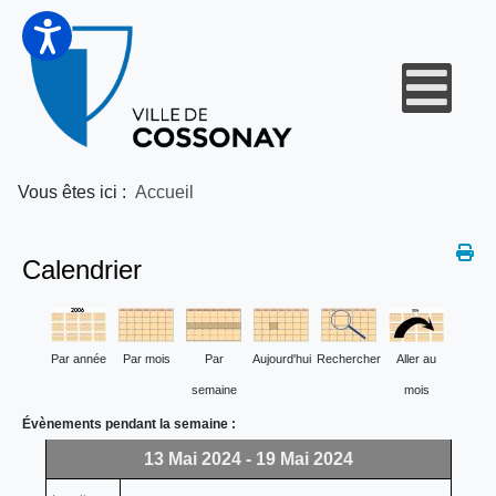
Vous êtes ici :
Accueil
Calendrier
Par année
Par mois
Par
Aujourd'hui
Rechercher
Aller au
semaine
mois
Évènements pendant la semaine :
13 Mai 2024 - 19 Mai 2024