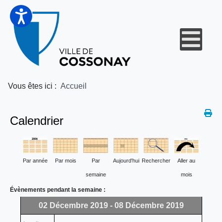
Vous êtes ici :
Accueil
Calendrier
Par année
Par mois
Par
Aujourd'hui
Rechercher
Aller au
semaine
mois
Évènements pendant la semaine :
02 Décembre 2019 - 08 Décembre 2019