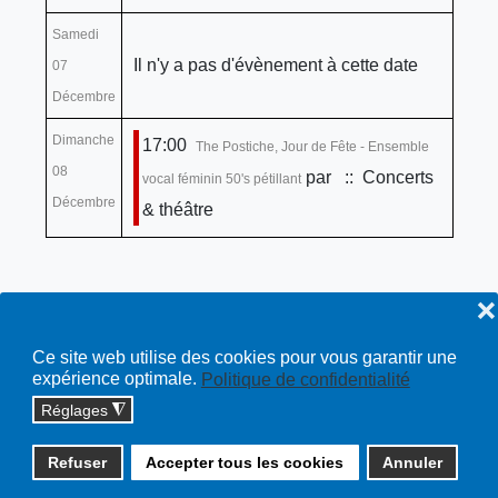
Samedi
Il n'y a pas d'évènement à cette date
07
Décembre
Dimanche
17:00
The Postiche, Jour de Fête - Ensemble
08
par
:: Concerts
vocal féminin 50's pétillant
Décembre
& théâtre
❌
Ce site web utilise des cookies pour vous garantir une
expérience optimale.
Politique de confidentialité
Réglages
◮
Copyright © 2026 cossonay.ch - tous droits réservés | site :
Refuser
Accepter tous les cookies
Annuler
solutions informatiques