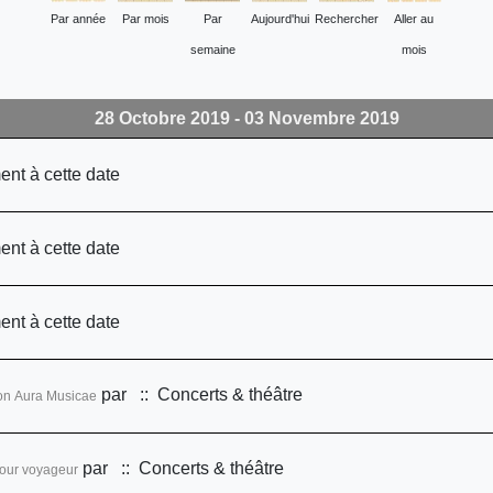
Par année
Par mois
Par
Aujourd'hui
Rechercher
Aller au
semaine
mois
28 Octobre 2019 - 03 Novembre 2019
ent à cette date
ent à cette date
ent à cette date
par
:: Concerts & théâtre
ndation Aura Musicae
par
:: Concerts & théâtre
our voyageur