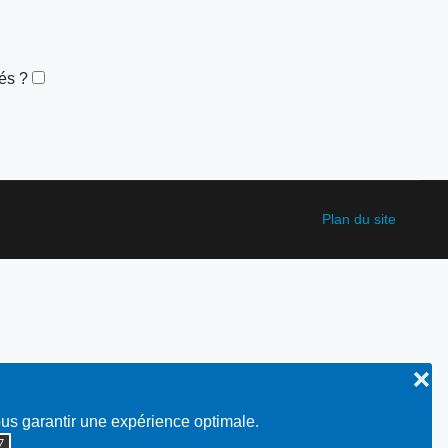
és ?
Plan du site
❌
ous garantir une expérience optimale.
◮