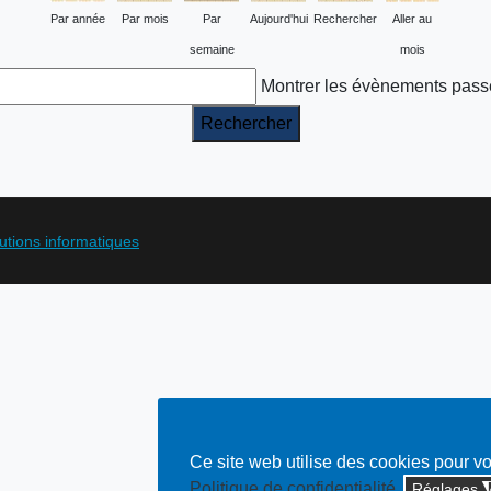
Par année
Par mois
Par
Aujourd'hui
Rechercher
Aller au
semaine
mois
Montrer les évènements pass
lutions informatiques
Ce site web utilise des cookies pour v
Politique de confidentialité
Réglages