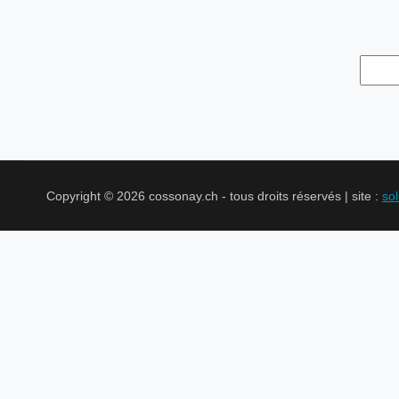
Copyright © 2026 cossonay.ch - tous droits réservés | site :
so