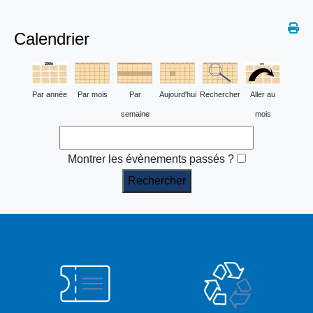
Calendrier
Par année
Par mois
Par
Aujourd'hui
Rechercher
Aller au
semaine
mois
Montrer les évènements passés ?