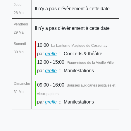
Jeudi
Il n'y a pas d'évènement à cette date
28 Mai
Vendredi
Il n'y a pas d'évènement à cette date
29 Mai
Samedi
10:00
La Lanterne Magique de Cossonay
30 Mai
par
greffe
:: Concerts & théâtre
12:00 - 15:00
Pique-nique de la Vieille Ville
par
greffe
:: Manifestations
Dimanche
09:00 - 16:00
Bourses aux cartes postales et
31 Mai
vieux papiers
par
greffe
:: Manifestations