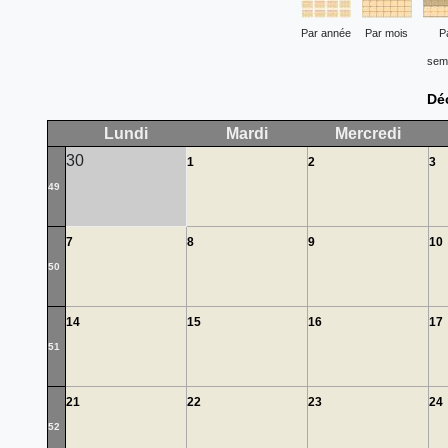
Par année
Par mois
P
sem
Dé
Lundi
Mardi
Mercredi
30
1
2
3
49
7
8
9
10
50
14
15
16
17
51
21
22
23
24
52