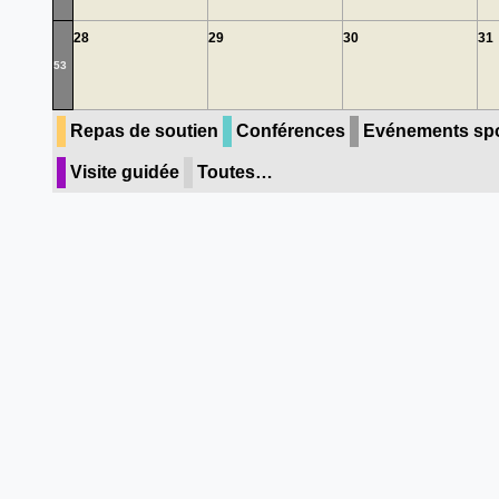
28
29
30
31
53
Repas de soutien
Conférences
Evénements spo
Visite guidée
Toutes…