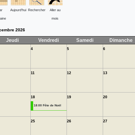
ar
Aujourd'hui
Rechercher
Aller au
aine
mois
cembre 2026
Jeudi
Vendredi
Samedi
Dimanche
4
5
6
11
12
13
18
19
20
18:00 Fête de Noël
25
26
27