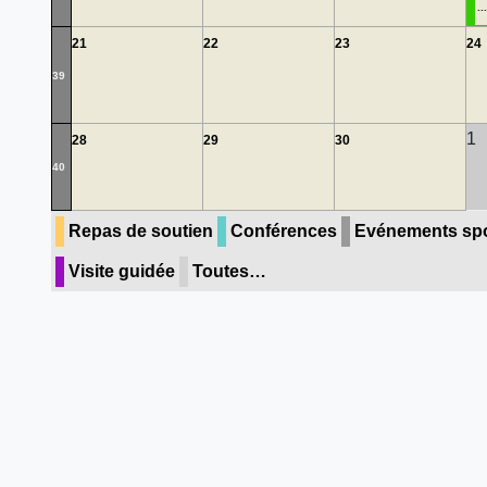
...
21
22
23
24
39
1
28
29
30
40
Repas de soutien
Conférences
Evénements spo
Visite guidée
Toutes…