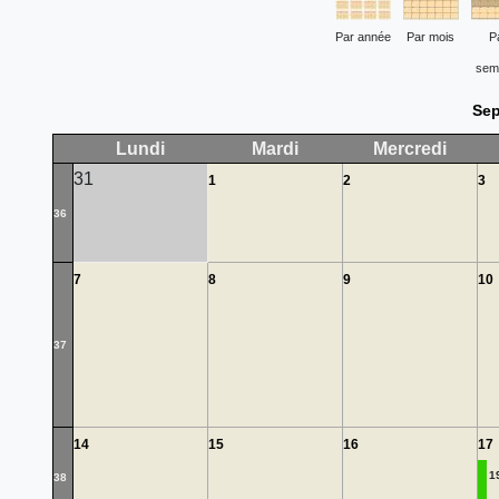
Par année
Par mois
P
sem
Sep
Lundi
Mardi
Mercredi
31
1
2
3
36
7
8
9
10
37
14
15
16
17
1
38