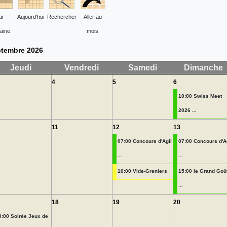
ar
Aujourd'hui
Rechercher
Aller au
aine
mois
tembre 2026
Jeudi
Vendredi
Samedi
Dimanche
4
5
6
10:00 Swiss Meet
2026 ...
11
12
13
07:00 Concours d'Agil
07:00 Concours d'A
...
...
10:00 Vide-Greniers
15:00 le Grand Goû
...
18
19
20
9:00 Soirée Jeux de