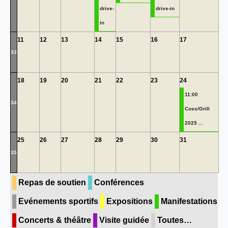
drive-
drive-in
in
11
12
13
14
15
16
17
33
18
19
20
21
22
23
24
11:00
34
Coss/Grill
2025 ...
25
26
27
28
29
30
31
35
Repas de soutien
Conférences
Evénements sportifs
Expositions
Manifestations
Concerts & théâtre
Visite guidée
Toutes…