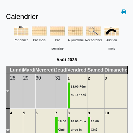
Calendrier
Par année
Par mois
Par
Aujourd'hui
Rechercher
Aller au
semaine
mois
Août 2025
Lundi
Mardi
Mercredi
Jeudi
Vendredi
Samedi
Dimanche
28
29
30
31
1
2
3
18:00 Fête
31
du 1er aoû
...
4
5
6
7
8
9
10
18:00
18:00 Ciné
18:00
Ciné
drive-in
Ciné
32