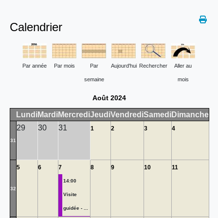
Calendrier
Par année
Par mois
Par
Aujourd'hui
Rechercher
Aller au
semaine
mois
Août 2024
Lundi
Mardi
Mercredi
Jeudi
Vendredi
Samedi
Dimanche
29
30
31
1
2
3
4
31
5
6
7
8
9
10
11
14:00
32
Visite
guidée - ...