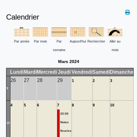
Calendrier
Par année
Par mois
Par
Aujourd'hui
Rechercher
Aller au
semaine
mois
Mars 2024
Lundi
Mardi
Mercredi
Jeudi
Vendredi
Samedi
Dimanche
26
27
28
29
1
2
3
9
4
5
6
7
8
9
10
20:00
Notes
10
fleuries