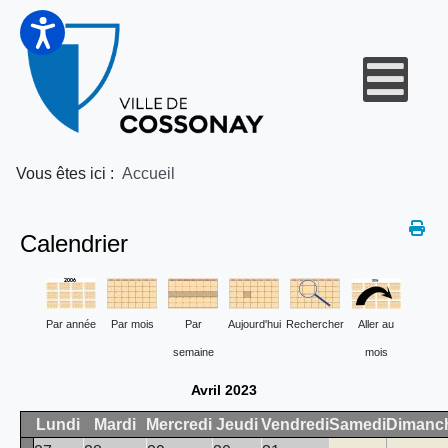
Vous êtes ici :
Accueil
Calendrier
Par année
Par mois
Par
Aujourd'hui
Rechercher
Aller au
semaine
mois
Avril 2023
Lundi
Mardi
Mercredi
Jeudi
Vendredi
Samedi
Dimanc