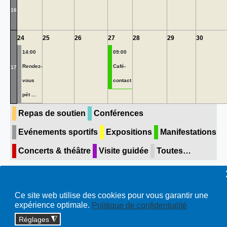
16
24
25
26
27
28
29
30
14:00
09:00
Rendez-
Café-
17
vous
contact
pét ...
Repas de soutien
Conférences
Evénements sportifs
Expositions
Manifestations
Concerts & théâtre
Visite guidée
Toutes…
Ce site web utilise des cookies pour vous garantir une
expérience optimale.
Politique de confidentialité
Copyright © 2026 cossonay.ch - tous droits réservés | site :
Réglages
◮
solutions informatiques