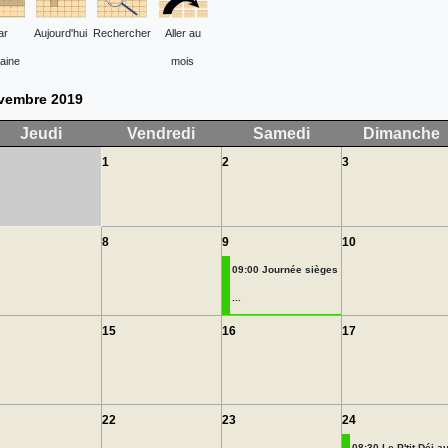
ar
Aujourd'hui
Rechercher
Aller au
aine
mois
vembre 2019
Jeudi
Vendredi
Samedi
Dimanche
1
2
3
8
9
10
09:00 Journée sièges
...
15
16
17
22
23
24
08:30 Le P'tit Déj au 