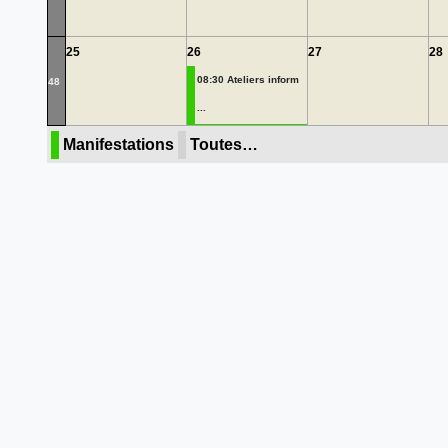
25
26
27
28
08:30 Ateliers inform
48
...
Manifestations
Toutes…