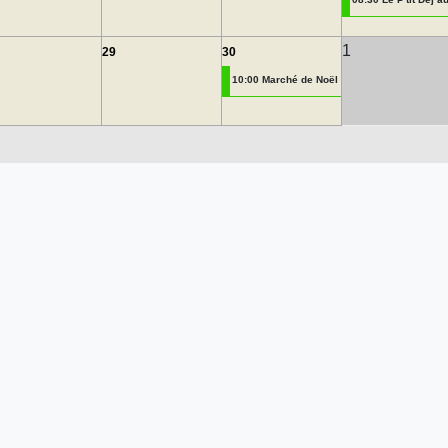
1
29
30
10:00 Marché de Noël