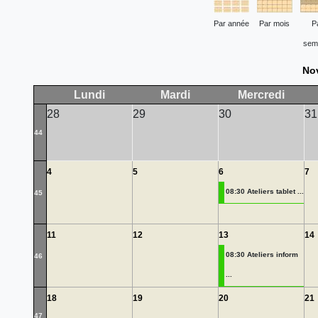
Par année
Par mois
P
sem
No
Lundi
Mardi
Mercredi
28
29
30
31
44
4
5
6
7
08:30 Ateliers tablet ...
45
11
12
13
14
08:30 Ateliers inform
46
...
18
19
20
21
47