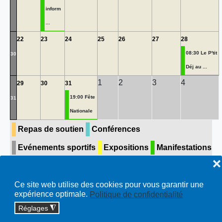
inform
...
22
23
24
25
26
27
28
08:30 Le P'tit
30
Déj au ...
1
2
3
4
29
30
31
19:00 Fête
31
Nationale
Repas de soutien
Conférences
Evénements sportifs
Expositions
Manifestations
❌
Concerts & théâtre
Visite guidée
Toutes…
Ce site web utilise des cookies pour vous garantir une
expérience optimale.
Politique de confidentialité
Réglages
◮