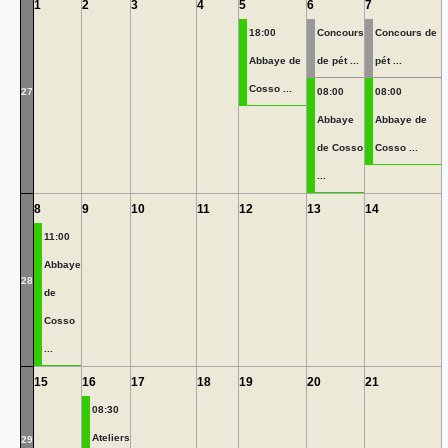
1
2
3
4
5
6
7
18:00
Concours
Concours de
Abbaye de
de pét ...
pét ...
Cosso ...
27
08:00
08:00
Abbaye
Abbaye de
de Cosso
Cosso ...
...
8
9
10
11
12
13
14
11:00
Abbaye
28
de
Cosso
...
15
16
17
18
19
20
21
08:30
Ateliers
29