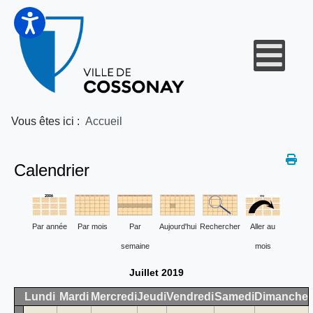
Vous êtes ici :
Accueil
Calendrier
Par année
Par mois
Par
Aujourd'hui
Rechercher
Aller au
semaine
mois
Juillet 2019
Lundi
Mardi
Mercredi
Jeudi
Vendredi
Samedi
Dimanche