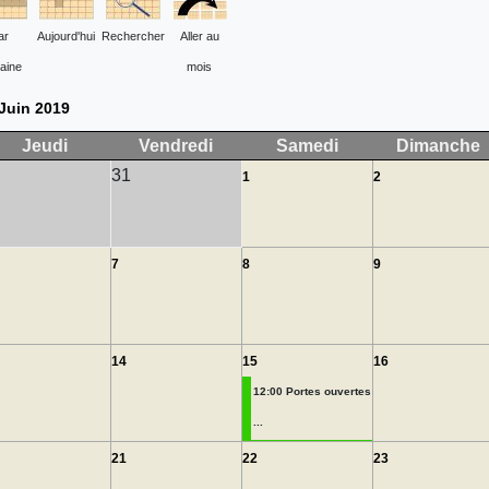
ar
Aujourd'hui
Rechercher
Aller au
aine
mois
Juin 2019
Jeudi
Vendredi
Samedi
Dimanche
31
1
2
7
8
9
14
15
16
12:00 Portes ouvertes
...
21
22
23