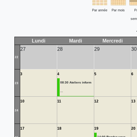
Par année
Par mois
P
sem
Lundi
Mardi
Mercredi
27
28
29
30
22
3
4
5
6
08:30 Ateliers inform
23
...
10
11
12
13
24
17
18
19
20
14:00 Rendez-vous