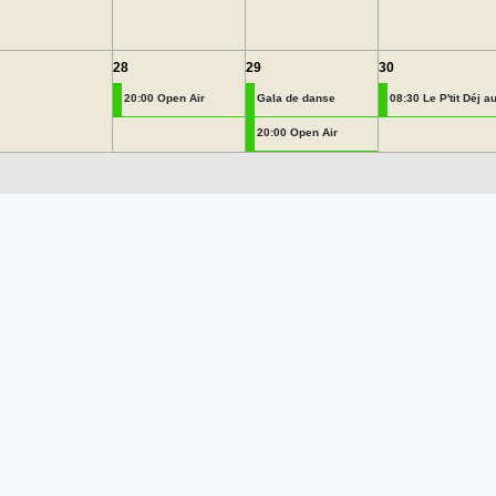
28
29
30
20:00 Open Air
Gala de danse
08:30 Le P'tit Déj au 
20:00 Open Air