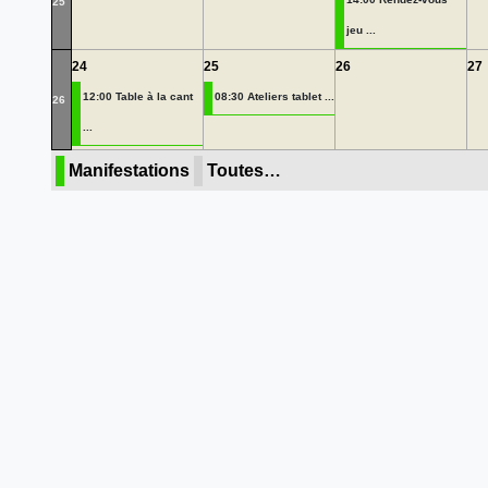
25
jeu ...
24
25
26
27
12:00 Table à la cant
08:30 Ateliers tablet ...
26
...
Manifestations
Toutes…