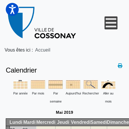
Vous êtes ici :
Accueil
Calendrier
Par année
Par mois
Par
Aujourd'hui
Rechercher
Aller au
semaine
mois
Mai 2019
Lundi
Mardi
Mercredi
Jeudi
Vendredi
Samedi
Dimanche