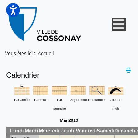
Vous êtes ici :
Accueil
Calendrier
Par année
Par mois
Par
Aujourd'hui
Rechercher
Aller au
semaine
mois
Mai 2019
Lundi
Mardi
Mercredi
Jeudi
Vendredi
Samedi
Dimanche