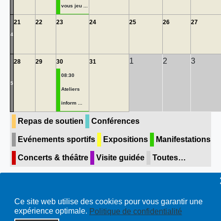
vous jeu ...
21
22
23
24
25
26
27
4
1
2
3
28
29
30
31
08:30
5
Ateliers
inform ...
Repas de soutien
Conférences
Evénements sportifs
Expositions
Manifestations
Concerts & théâtre
Visite guidée
Toutes…
Ce site web utilise des cookies pour vous garantir une
expérience optimale.
Politique de confidentialité
Copyright © 2026 cossonay.ch - tous droits réservés | site :