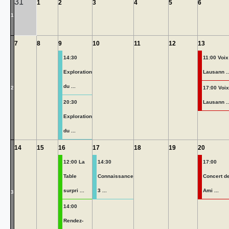
31
1
2
3
4
5
6
1
7
8
9
10
11
12
13
14:30
11:00 Voix
Exploration
Lausann ..
du ...
2
17:00 Voix
20:30
Lausann ..
Exploration
du ...
14
15
16
17
18
19
20
12:00 La
14:30
17:00
Table
Connaissance
Concert d
surpri ...
3 ...
Ami ...
3
14:00
Rendez-