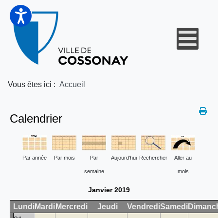
Vous êtes ici :
Accueil
Calendrier
Par année
Par mois
Par
Aujourd'hui
Rechercher
Aller au
semaine
mois
Janvier 2019
Lundi
Mardi
Mercredi
Jeudi
Vendredi
Samedi
Dimanc