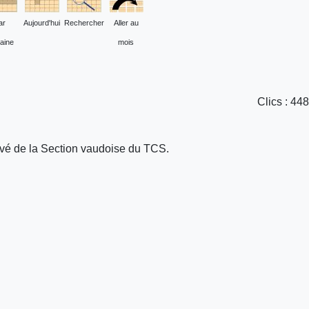
ar
Aujourd'hui
Rechercher
Aller au
aine
mois
Clics
: 448
privé de la Section vaudoise du TCS.