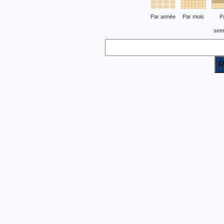
Par année
Par mois
P
sem