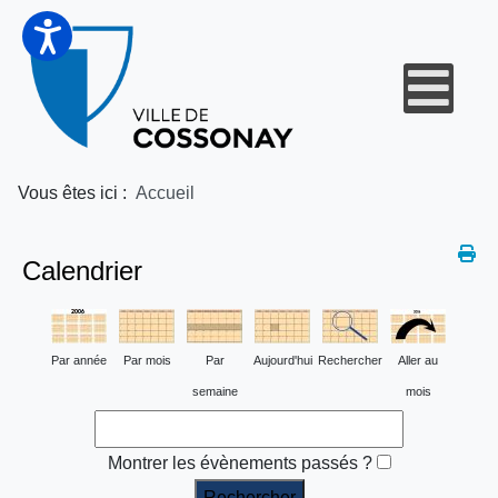
Vous êtes ici :
Accueil
Calendrier
Par année
Par mois
Par
Aujourd'hui
Rechercher
Aller au
semaine
mois
Montrer les évènements passés ?