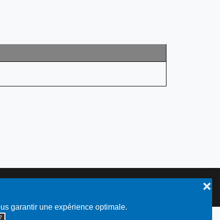
❌
Plan du site
ous garantir une expérience optimale.
◮