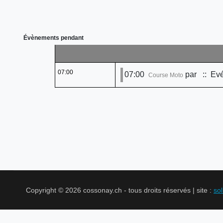
Évènements pendant
07:00
07:00
par
:: Evé
Course Moto
Copyright © 2026 cossonay.ch - tous droits réservés | site :
so