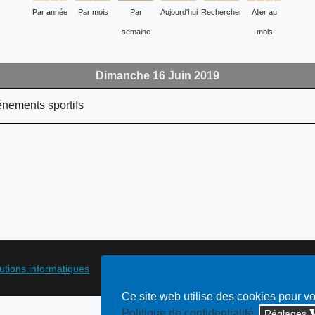
Par année
Par mois
Par
Aujourd'hui
Rechercher
Aller au
semaine
mois
Dimanche 16 Juin 2019
nements sportifs
lutions informatiques
Ce site web utilise des cookies pour v
Politique de confidentialité
Réglages