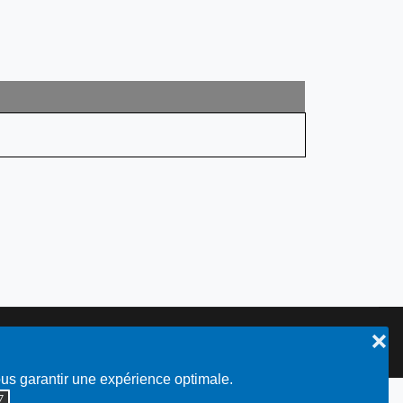
❌
Plan du site
ous garantir une expérience optimale.
◮