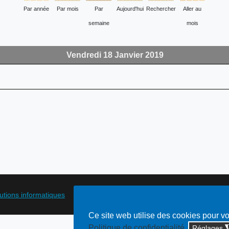
Par année
Par mois
Par
Aujourd'hui
Rechercher
Aller au
semaine
mois
Vendredi 18 Janvier 2019
lutions informatiques
Ce site web utilise des cookies pour v
Politique de confidentialité
Réglages