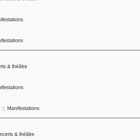
festations
festations
ts & théâtre
festations
:: Manifestations
certs & théâtre