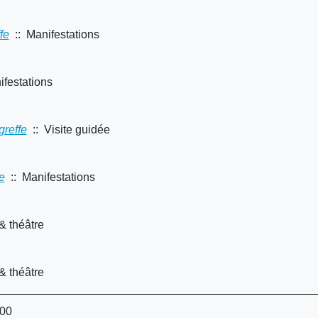
fe
:: Manifestations
festations
greffe
:: Visite guidée
e
:: Manifestations
& théâtre
& théâtre
:00