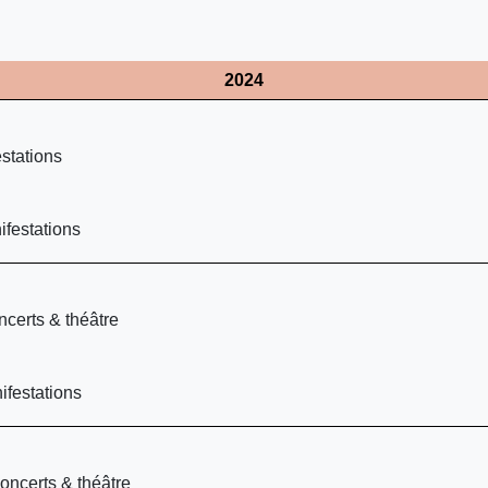
2024
stations
festations
certs & théâtre
festations
oncerts & théâtre