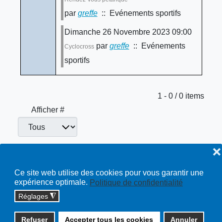
par
greffe
:: Evénements sportifs
Dimanche 26 Novembre 2023 09:00
par
greffe
:: Evénements
Cyclocross
sportifs
Limite de la pagination
1 - 0 / 0 items
Afficher #
❌
Evénements sportifs
Toutes…
Ce site web utilise des cookies pour vous garantir une
expérience optimale.
Politique de confidentialité
Réglages
◮
Copyright © 2026 cossonay.ch - tous droits réservés | site :
Refuser
Accepter tous les cookies
Annuler