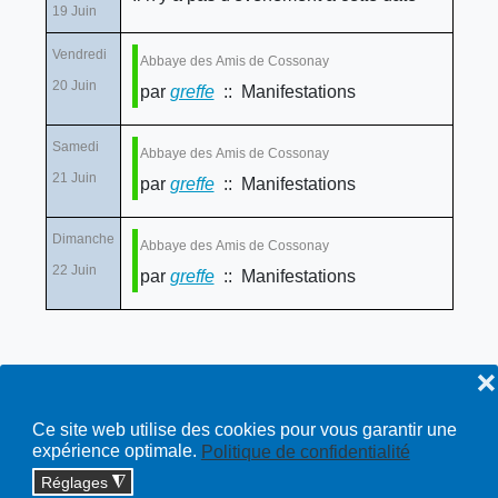
19 Juin
Vendredi
Abbaye des Amis de Cossonay
20 Juin
par
greffe
:: Manifestations
Samedi
Abbaye des Amis de Cossonay
21 Juin
par
greffe
:: Manifestations
Dimanche
Abbaye des Amis de Cossonay
22 Juin
par
greffe
:: Manifestations
❌
Ce site web utilise des cookies pour vous garantir une
expérience optimale.
Politique de confidentialité
Réglages
◮