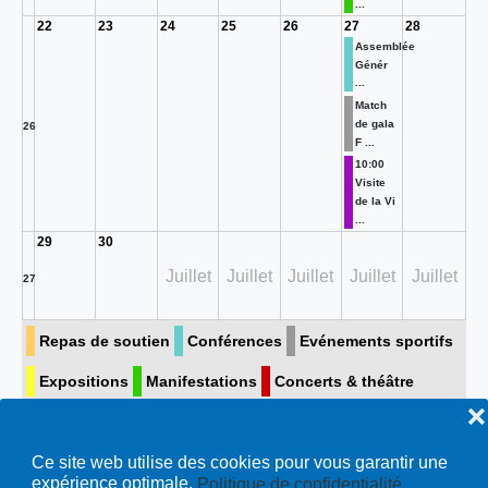
...
22
23
24
25
26
27
28
Assemblée
Génér
...
Match
de gala
26
F ...
10:00
Visite
de la Vi
...
29
30
Juillet
Juillet
Juillet
Juillet
Juillet
27
Repas de soutien
Conférences
Evénements sportifs
Expositions
Manifestations
Concerts & théâtre
❌
Visite guidée
Toutes…
Ce site web utilise des cookies pour vous garantir une
expérience optimale.
Politique de confidentialité