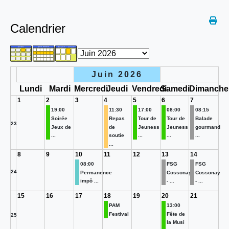
Calendrier
Juin 2026
Lundi
Mardi
Mercredi
Jeudi
Vendredi
Samedi
Dimanche
1
2
3
4
5
6
7
19:00
11:30
17:00
08:00
08:15
Soirée
Repas
Tour de
Tour de
Balade
23
Jeux de
de
Jeuness
Jeuness
gourmand
...
soutie
...
...
...
...
8
9
10
11
12
13
14
08:00
FSG
FSG
24
Permanence
Cossonay
Cossonay
impô ...
- ...
- ...
15
16
17
18
19
20
21
PAM
13:00
Festival
Fête de
25
la Musi