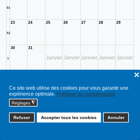
51
23
24
25
26
27
28
29
52
30
31
Janvier
Janvier
Janvier
Janvier
Janvier
1
❌
Expositions
Toutes…
Ce site web utilise des cookies pour vous garantir une
expérience optimale.
Politique de confidentialité
Réglages
◮
Copyright © 2026 cossonay.ch - tous droits réservés | site :
Refuser
Accepter tous les cookies
Annuler
solutions informatiques
Plan du site