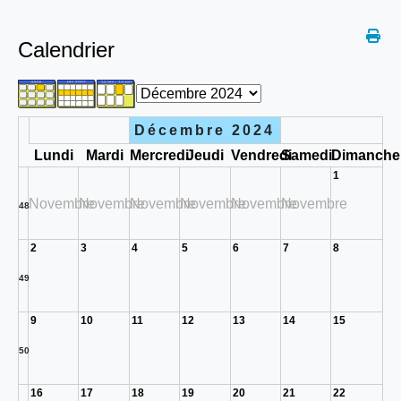
Calendrier
Décembre 2024
Lundi
Mardi
Mercredi
Jeudi
Vendredi
Samedi
Dimanche
1
Novembre
Novembre
Novembre
Novembre
Novembre
Novembre
48
2
3
4
5
6
7
8
49
9
10
11
12
13
14
15
50
16
17
18
19
20
21
22