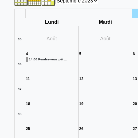
Lundi
Mardi
Août
Août
35
4
5
6
14:00 Rendez-vous pét ...
36
11
12
13
37
18
19
20
38
25
26
27