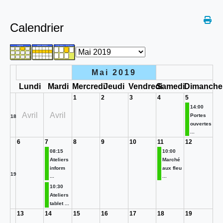
Calendrier
Mai 2019
Lundi
Mardi
Mercredi
Jeudi
Vendredi
Samedi
Dimanche
1
2
3
4
5
14:00
Avril
Avril
Portes
18
ouvertes
...
6
7
8
9
10
11
12
08:15
10:00
Ateliers
Marché
inform
aux fleu
19
...
...
10:30
Ateliers
tablet ...
13
14
15
16
17
18
19