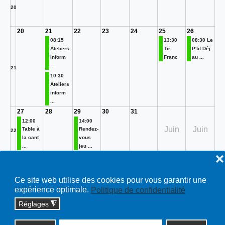
20
20
21
22
23
24
25
26
08:15
13:30
08:30 Le
Ateliers
Tir
P'tit Déj
inform
Franc
au ...
...
21
10:30
Ateliers
inform
...
27
28
29
30
31
12:00
14:00
Juin
Juin
Table à
Rendez-
22
la cant
vous
...
jeu ...
❌
Manifestations
Toutes…
Ce site web utilise des cookies pour vous garantir une
expérience optimale.
Politique de confidentialité
Réglages
◮
Copyright © 2026 cossonay.ch - tous droits réservés | site :