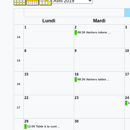
Lundi
Mardi
1
2
3
08:30 Ateliers inform ...
14
8
9
10
15
15
16
17
08:30 Ateliers tablet ...
16
22
23
24
1
17
29
30
12:00 Table à la cant ...