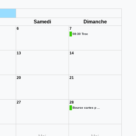
i
Samedi
Dimanche
6
7
08:30 Troc
13
14
20
21
27
28
Bourse cartes p ...