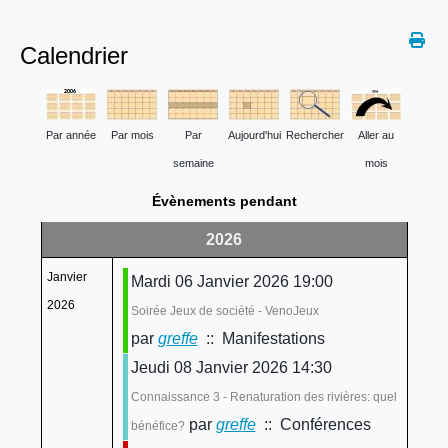
Calendrier
Par année
Par mois
Par
Aujourd'hui
Rechercher
Aller au
semaine
mois
Évènements pendant
2026
Janvier
Mardi 06 Janvier 2026 19:00
2026
Soirée Jeux de société - VenoJeux
par
greffe
:: Manifestations
Jeudi 08 Janvier 2026 14:30
Connaissance 3 - Renaturation des rivières: quel
par
greffe
:: Conférences
bénéfice?