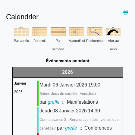
Calendrier
Par année
Par mois
Par
Aujourd'hui
Rechercher
Aller au
semaine
mois
Évènements pendant
2026
Janvier
Mardi 06 Janvier 2026 19:00
2026
Soirée Jeux de société - VenoJeux
par
greffe
:: Manifestations
Jeudi 08 Janvier 2026 14:30
Connaissance 3 - Renaturation des rivières: quel
par
greffe
:: Conférences
bénéfice?