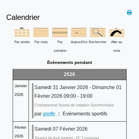
Calendrier
Par année
Par mois
Par
Aujourd'hui
Rechercher
Aller au
semaine
mois
Évènements pendant
2026
Janvier
Samedi 31 Janvier 2026 - Dimanche 01
2026
Février 2026 09:00 - 19:00
Championnat Suisse de natation Synchronisée
par
greffe
:: Evénements sportifs
Février
Samedi 07 Février 2026
2026
Tournoi de foot Juniors - FC Cossonay