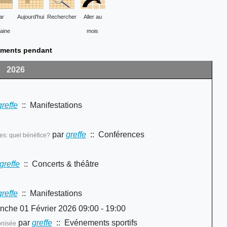
ar
Aujourd'hui
Rechercher
Aller au
aine
mois
ments pendant
2026
greffe
:: Manifestations
par
greffe
:: Conférences
es: quel bénéfice?
greffe
:: Concerts & théâtre
greffe
:: Manifestations
nche 01 Février 2026 09:00 - 19:00
par
greffe
:: Evénements sportifs
onisée