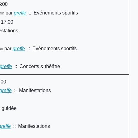
6:00
par
greffe
:: Evénements sportifs
nin
 17:00
stations
par
greffe
:: Evénements sportifs
on
greffe
:: Concerts & théâtre
:00
greffe
:: Manifestations
e guidée
greffe
:: Manifestations