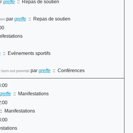
r
greffe
:: Repas de soutien
par
greffe
:: Repas de soutien
tien
00
ifestations
e
:: Evénements sportifs
par
greffe
:: Conférences
 burn-out parental
4:00
greffe
:: Manifestations
2:00
: Manifestations
8:00
stations