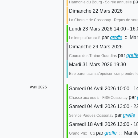
pa
Harmonie du Bourg - Soirée annuelle
Dimanche 22 Mars 2026
La Chorale de Cossonay - Repas de sou
Lundi 23 Mars 2026 14:00 - 16:
par
greffe
:: Man
Le temps d'un café
Dimanche 29 Mars 2026
par
greff
Course des Traîne-Gourdins
Mardi 31 Mars 2026 19:30
Etre parent sans s'épuiser: comprendre le
Avril 2026
Samedi 04 Avril 2026 10:00 - 1
par
Chasse aux oeufs - FSG Cossonay
Samedi 04 Avril 2026 13:00 - 2
par
greffe
:
Service Pâques Cossonay
Samedi 18 Avril 2026 13:00 - 1
par
greffe
:: Manife
Grand Prix TCS