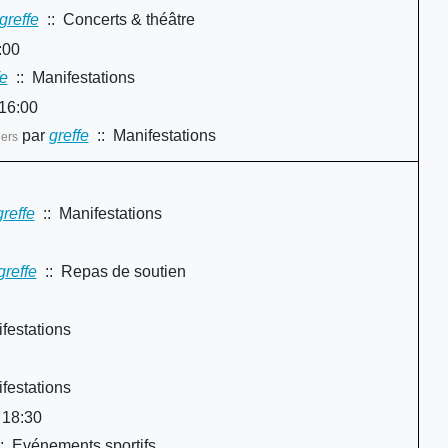
greffe
:: Concerts & théâtre
:00
fe
:: Manifestations
16:00
par
greffe
:: Manifestations
iers
greffe
:: Manifestations
greffe
:: Repas de soutien
festations
festations
 18:30
: Evénements sportifs