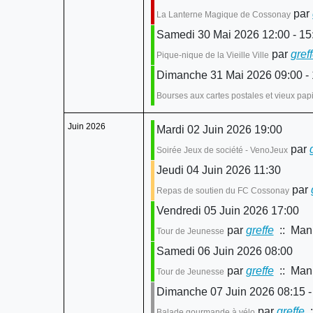
par
La Lanterne Magique de Cossonay
Samedi 30 Mai 2026 12:00 - 15
par
gref
Pique-nique de la Vieille Ville
Dimanche 31 Mai 2026 09:00 - 
Bourses aux cartes postales et vieux pap
Juin 2026
Mardi 02 Juin 2026 19:00
par
Soirée Jeux de société - VenoJeux
Jeudi 04 Juin 2026 11:30
par
Repas de soutien du FC Cossonay
Vendredi 05 Juin 2026 17:00
par
greffe
:: Mani
Tour de Jeunesse
Samedi 06 Juin 2026 08:00
par
greffe
:: Mani
Tour de Jeunesse
Dimanche 07 Juin 2026 08:15 -
par
greffe
:
Balade gourmande à vélo