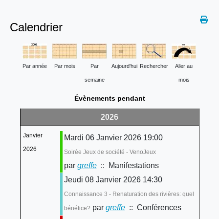
Calendrier
Par année
Par mois
Par
Aujourd'hui
Rechercher
Aller au
semaine
mois
Évènements pendant
2026
Janvier
Mardi 06 Janvier 2026 19:00
2026
Soirée Jeux de société - VenoJeux
par
greffe
:: Manifestations
Jeudi 08 Janvier 2026 14:30
Connaissance 3 - Renaturation des rivières: quel
par
greffe
:: Conférences
bénéfice?