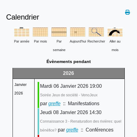
Calendrier
Par année
Par mois
Par
Aujourd'hui
Rechercher
Aller au
semaine
mois
Évènements pendant
2026
Janvier
Mardi 06 Janvier 2026 19:00
2026
Soirée Jeux de société - VenoJeux
par
greffe
:: Manifestations
Jeudi 08 Janvier 2026 14:30
Connaissance 3 - Renaturation des rivières: quel
par
greffe
:: Conférences
bénéfice?